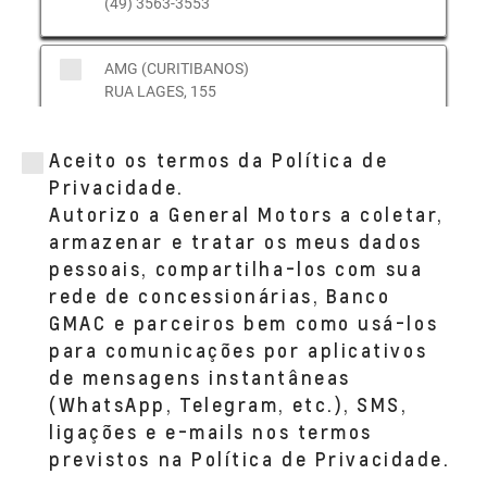
(49) 3563-3553
AMG (CURITIBANOS)
RUA LAGES, 155
BAIRRO CENTRO CURITIBANOS, SC 89520-
-000
Aceito os termos da Política de
(49) 3241-2007
Privacidade.
Autorizo a General Motors a coletar,
AMG (FRAIBURGO)
armazenar e tratar os meus dados
AVENIDA VIDEIRA, 541
pessoais, compartilha-los com sua
BAIRRO CENTRO FRAIBURGO, SC 89580-
rede de concessionárias, Banco
-000
(49) 3566-1011
GMAC e parceiros bem como usá-los
para comunicações por aplicativos
de mensagens instantâneas
(WhatsApp, Telegram, etc.), SMS,
ligações e e-mails nos termos
previstos na Política de Privacidade.