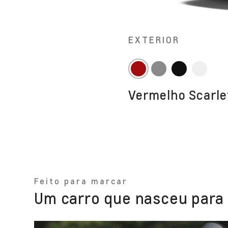
EXTERIOR
Um SUV
Um SUV
Um SUV
Vermelho Scarle
Um SUV
Feito para marcar
Um carro que nasceu para 