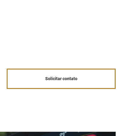
 cabeça
 cabeça
 cabeça
Solicitar contato
 cabeça