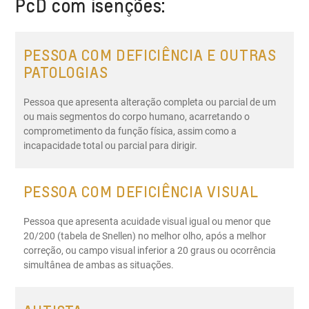
PcD com isenções:
deficiência para a atividade. É necessário passar por
uma avaliação em serviço médico credenciado pelo
SUS ou clínica do DETRAN. O laudo médico definirá
PESSOA COM DEFICIÊNCIA E OUTRAS
deficiência e CID.
PATOLOGIAS
Pessoa que apresenta alteração completa ou parcial de um
ou mais segmentos do corpo humano, acarretando o
comprometimento da função física, assim como a
incapacidade total ou parcial para dirigir.
PESSOA COM DEFICIÊNCIA VISUAL
Pessoa que apresenta acuidade visual igual ou menor que
20/200 (tabela de Snellen) no melhor olho, após a melhor
correção, ou campo visual inferior a 20 graus ou ocorrência
simultânea de ambas as situações.