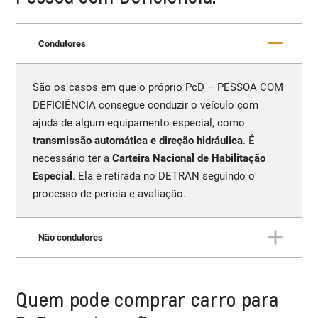
Condutores
São os casos em que o próprio PcD – PESSOA COM
DEFICIÊNCIA consegue conduzir o veículo com
ajuda de algum equipamento especial, como
transmissão automática e direção hidráulica
. É
necessário ter a
Carteira Nacional de Habilitação
Especial
. Ela é retirada no DETRAN seguindo o
processo de perícia e avaliação.
Não condutores
São os casos em que o PcD – PESSOA COM
Quem pode comprar carro para
DEFICIÊNCIA está
incapacitado de conduzir o
veículo
, por um impendimento de sua própria