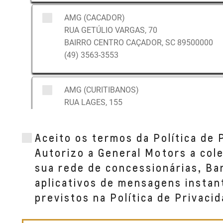
AMG (CACADOR)
RUA GETÚLIO VARGAS, 70
BAIRRO CENTRO CAÇADOR, SC 89500000
(49) 3563-3553
AMG (CURITIBANOS)
RUA LAGES, 155
BAIRRO CENTRO CURITIBANOS, SC 89520--0
(49) 3241-2007
Aceito os termos da Política de 
Autorizo a General Motors a col
AMG (FRAIBURGO)
sua rede de concessionárias, B
AVENIDA VIDEIRA, 541
aplicativos de mensagens instan
BAIRRO CENTRO FRAIBURGO, SC 89580--000
previstos na Política de Privacid
(49) 3566-1011